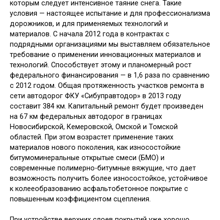
которым следует интенсивное таяние снега. Такие
условия — настоящее испытание и для профессионализма
дорожников, и для применяемых технологий и
материалов. С начала 2012 года в контрактах с
подрядными организациями мы выставляем обязательное
требование о применении инновационных материалов и
технологий. Способствует этому и планомерный рост
федерального финансирования — в 1,6 раза по сравнению
с 2012 годом. Общая протяженность участков ремонта в
сети автодорог ФКУ «Сибуправтодор» в 2013 году
составит 384 км. Капитальный ремонт будет произведен
на 67 км федеральных автодорог в границах
Новосибирской, Кемеровской, Омской и Томской
областей. При этом возрастет применение таких
материалов нового поколения, как износостойкие
битумоминеральные открытые смеси (БМО) и
современные полимерно-битумные вяжущие, что дает
возможность получить более износостойкое, устойчивое
к колееобразованию асфальтобетонное покрытие с
повышенным коэффициентом сцепления.
При устройстве верхних слоев покрытий уже хорошо