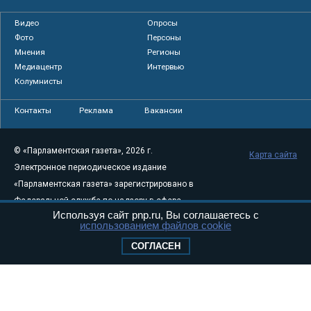
Видео
Опросы
Фото
Персоны
Мнения
Регионы
Медиацентр
Интервью
Колумнисты
Контакты
Реклама
Вакансии
© «Парламентская газета», 2026 г.
Карта сайта
Электронное периодическое издание
«Парламентская газета» зарегистрировано в
Федеральной службе по надзору в сфере
Используя сайт pnp.ru, Вы соглашаетесь с
связи, информационных технологий и
использованием файлов cookie
массовых коммуникаций (Роскомнадзор) 05
СОГЛАСЕН
августа 2011 года. 18+
Свидетельство о регистрации Эл № ФС77-
46097
Учредитель — АНО «Парламентская газета»