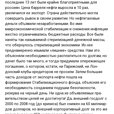
последние 13 лет были крайне благоприятными для
россиян. Цена барреля нефти выросла в 10 раз,
увеличился ее экспорт. Стра­на действительно могла
совершить ры­вок в своем развитии. Но нефтегазовые
деньги объявили незаработанными. Во имя
макроэкономической стабили­зации и снижения инфляции
жестко ограничивались бюджетные расходы. Все были
заняты так называемой сте­рилизацией денежной массы,
что обер­нулось стерилизацией экономики. Из нее
преднамеренно изымали «лишние» средства. Нам это
объясняли необхо­димостью расплатиться по долгам, но
денег было так много, и тогда приду­мали опережающее
погашение, о ко­тором, кстати, ни Парижский, ни Лон­
донский клубы кредиторов не просили. Затем большая
часть доходов от экс­порта нефти пошла на
формирование Стабилизационного фонда, объясняя его
необходимость созданием подуш­ки безопасности,
резерва на черный день. Ни одна из объявляемых пра­
вительством целей не достигнута! Да, внешний госдолг с
2000 по 2008 год (до кризиса) был снижен на 60 миллиар­
дов долларов, но внешний корпоратив­ный долг за это же