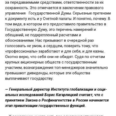
за передаваемыми средствами, ответственности за их
сохранность. Это отмечается в заключении право­вого
управления Государственной Думы. Серьезные претензии
к доку­менту есть и у Счетной палаты. И понятно, почему. В
том виде, в котором его предоставило правительство в
Государственную Думу, это перечень на­мерений и
обещаний, не подкреплен­ный расчетами и
обоснованиями. Нас призывают в очередной раз
голосовать не умом, а сердцем, поверить тому, что
«профессионалы» заработают и для себя, и для казны.
Охотно верю, что себя они не обидят. Судя по отчетам
крупных акционерных обществ с го­сударственным
участием, вознаграж­дения топ-менеджеров значительно
превышают дивиденды, которые эти общества
выплачивают государству.
— Генеральный директор Ин­ститута глобализации и соци­
альных исследований Борис Кагарлицкий считает, что с
при­нятием Закона о Росфинагентстве в России начинается
этап приватизации государственных функций.