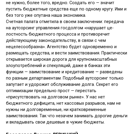
не нужно, более того, вредно. Создать его — значит
пустить бюджетные сред­ства еще по одному кругу. Ими и
без того уже опутана наша экономика.
Счетная палата отметила в своем заключении: передача
на аутсорсинг управления госдолгом «нарушает це­
лостность бюджетного процесса и про­тиворечит
действующему законода­тельству, в связи с чем
нецелесообраз­на». Агентство будет одновременно и
размещать средства, и вести заимство­вания. Практически
открывается ши­рокая дорога для крупномасштабных
злоупотреблений и спекуляций, даже в банках эти
функции — заимствование и кредитование — разведены
по раз­ным департаментам. Подобный аутсорсинг только
запутает и удорожит обслуживание долга. Секрет его
опти­мизации предельно прост — перестать
«присутствовать на долговом рынке». У нас нет
бюджетного дефицита, нет кассовых разрывов, нам не
нужны ни долговременные, ни кратковременные
заимствования. Так что незачем за­нимать дорогие деньги
и вкладывать свои дешевые в чужие бюджеты.