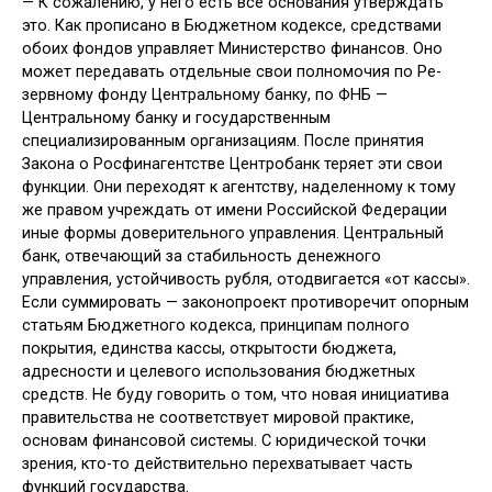
— К сожалению, у него есть все ос­нования утверждать
это. Как прописа­но в Бюджетном кодексе, средствами
обоих фондов управляет Министер­ство финансов. Оно
может передавать отдельные свои полномочия по Ре­
зервному фонду Центральному банку, по ФНБ —
Центральному банку и го­сударственным
специализированным организациям. После принятия
Закона о Росфинагентстве Центробанк теряет эти свои
функции. Они переходят к агентству, наделенному к тому
же пра­вом учреждать от имени Российской Федерации
иные формы доверитель­ного управления. Центральный
банк, отвечающий за стабильность денеж­ного
управления, устойчивость рубля, отодвигается «от кассы».
Если сумми­ровать — законопроект противоречит опорным
статьям Бюджетного ко­декса, принципам полного
покрытия, единства кассы, открытости бюджета,
адресности и целевого использования бюджетных
средств. Не буду говорить о том, что новая инициатива
прави­тельства не соответствует мировой практике,
основам финансовой систе­мы. С юридической точки
зрения, кто-то действительно перехватывает часть
функций государства.