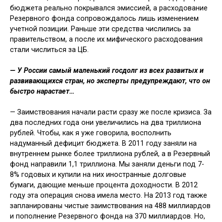
бюджета реально покры­вался эмиссией, а расходование
Резерв­ного фонда сопровождалось лишь изменением
учетной позиции. Раньше эти средства числились за
правительством, а после их мифического расходования
стали числиться за ЦБ.
— У России самый маленький госдолг из всех развитых и
раз­вивающихся стран, но эксперты предупреждают, что он
быстро нарастает…
— Заимствования начали расти сра­зу же после кризиса. За
два последних года они увеличились на два трилли­она
рублей. Чтобы, как я уже говори­ла, восполнить
надуманный дефицит бюджета. В 2011 году заняли на
вну­треннем рынке более триллиона ру­блей, а в Резервный
фонд направили 1,1 триллиона. Мы заняли деньги под 7-
8% годовых и купили на них ино­странные долговые
бумаги, дающие меньше процента доходности. В 2012
году эта операция снова имела место. На 2013 год также
запланированы чи­стые заимствования на 488 миллиар­дов
и пополнение Резервного фонда на 370 миллиардов. Но,