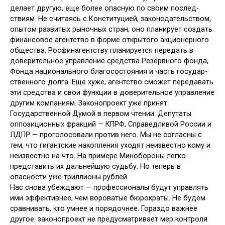
делает другую, еще более опасную по своим послед­
ствиям. Не считаясь с Конституцией, законодательством,
опытом развитых рыночных стран, оно планирует соз­дать
финансовое агентство в форме открытого акционерного
общества. Росфинагентству планируется передать в
доверительное управление средства Резервного фонда,
Фонда националь­ного благосостояния и часть государ­
ственного долга. Еще хуже, агентство сможет передавать
эти средства и свои функции в доверительное управле­ние
другим компаниям. Законопроект уже принят
Государственной Думой в первом чтении. Депутаты
оппозици­онных фракций — КПРФ, Справедли­вой России и
ЛДПР — проголосовали против него. Мы не согласны с
тем, что гигантские накопления уходят не­известно кому и
неизвестно на что. На примере Минобороны легко
предста­вить их дальнейшую судьбу. Но теперь в
опасности уже триллионы рублей.
Нас снова убеждают — профессио­налы будут управлять
ими эффектив­нее, чем вороватые бюрократы. Не будем
сравнивать, кто умнее и поря­дочнее. Гораздо важнее
другое: законопроект не предусматривает мер кон­троля