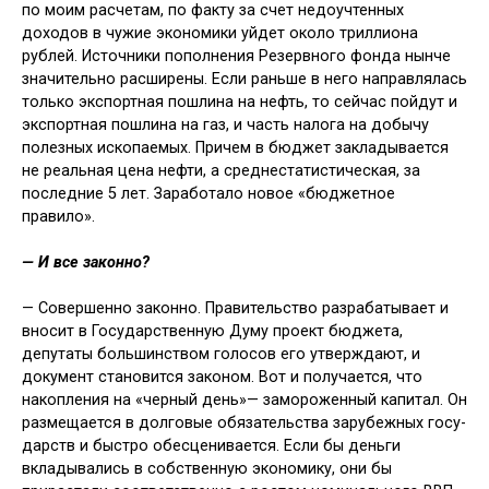
по моим рас­четам, по факту за счет недоучтенных
доходов в чужие экономики уйдет около триллиона
рублей. Источники пополнения Резервного фонда нынче
значительно расширены. Если рань­ше в него направлялась
только экс­портная пошлина на нефть, то сейчас пойдут и
экспортная пошлина на газ, и часть налога на добычу
полезных ископаемых. Причем в бюджет за­кладывается
не реальная цена нефти, а среднестатистическая, за
последние 5 лет. Заработало новое «бюджетное
правило».
— И все законно?
— Совершенно законно. Правитель­ство разрабатывает и
вносит в Госу­дарственную Думу проект бюджета,
депутаты большинством голосов его утверждают, и
документ становится за­коном. Вот и получается, что
накопле­ния на «черный день»— заморожен­ный капитал. Он
размещается в долго­вые обязательства зарубежных госу­
дарств и быстро обесценивается. Если бы деньги
вкладывались в собствен­ную экономику, они бы