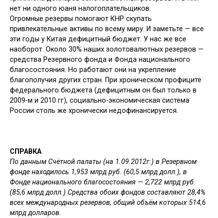
нет ни одного юаня налогоплательщиков.
Огромные резервы помогают КНР скупать
привлекательные активы по всему миру. И заметьте — все
эти го­ды у Китая дефицитный бюджет. У нас же все
наоборот. Около 30% наших золотовалютных резервов —
средства Резервного фонда и Фонда нацио­нального
благосостояния. Но работа­ют они на укрепление
благополучия других стран. При хроническом про­фиците
федерального бюджета (дефи­цитным он был только в
2009-м и 2010 гг), социально-экономическая система
России столь же хронически недофи­нансируется.
СПРАВКА
По данным Счётной палаты (на 1.09.2012г.) в Резервном
фонде находилось 1,953 млрд руб. (60,5 млрд долл.), в
Фонде националь­ного благосостояния — 2,722 млрд руб.
(85,6 млрд долл.) Средства обоих фон­дов составляют 28,4%
всех междуна­родных резервов, общий объём которых 514,6
млрд долларов.