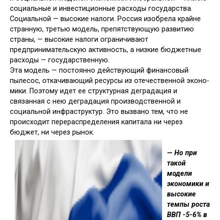
со­циальные и инвестиционные расходы государства.
Социальной — высокие налоги. Россия изобрела крайне
стран­ную, третью модель, препятствующую развитию
страны, — высокие налоги ограничивают
предпринимательскую активность, а низкие бюджетные
рас­ходы — государственную.
Эта модель — постоянно действую­щий финансовый
пылесос, откачиваю­щий ресурсы из отечественной эконо­
мики. Поэтому идет ее структурная де­градация и
связанная с нею деградация производственной и
социальной ин­фраструктур. Это вызвано тем, что не
происходит перераспределения капи­тала ни через
бюджет, ни через рынок.
— Но при
такой
модели
экономи­ки и
высокие
темпы роста
ВВП -5-6% в