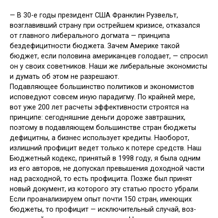
— В 30-е годы президент США Франклин Рузвельт,
возглавивший страну при острейшем кризисе, отка­зался
от главного либерального догма­та — принципа
бездефицитности бюд­жета. Зачем Америке такой
бюджет, если половина американцев голодает, — спросил
он у своих советников. На­ши же либеральные экономисты
и ду­мать об этом не разрешают.
Подавляющее большинство полити­ков и экономистов
исповедуют совсем иную парадигму. По крайней мере,
вот уже 200 лет расчеты эффективности строятся на
принципе: сегодняшние деньги дороже завтрашних,
поэтому в подавляющем большинстве стран бюджеты
дефицитны, а бизнес исполь­зует кредиты. Наоборот,
излишний про­фицит ведет только к потере средств. Наш
Бюджетный кодекс, принятый в 1998 году, я была одним
из его авторов, не допускал превышения доходной ча­сти
над расходной, то есть профицита. Позже был принят
новый документ, из которого эту статью просто убрали.
Если проанализируем опыт почти 150 стран, имеющих
бюджеты, то про­фицит — исключительный случай, воз­