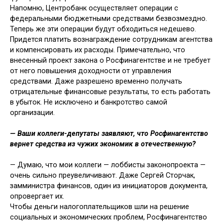
Напомню, Центробанк осуществля­ет операции с
федеральными бюджет­ными средствами безвозмездно.
Те­перь же эти операции будут обходить­ся недешево.
Придется платить воз­награждение сотрудникам агентства
и компенсировать их расходы. Примеча­тельно, что
внесенный проект закона о Росфинагентстве и не требует
от него повышения доходности от управления
средствами. Даже разрешено временно получать
отрицательные финансовые результаты, то есть работать
в убыток. Не исключено и банкротство самой
организации.
— Ваши коллеги-депутаты за­являют, что Росфинагентство
вернет средства из чужих эконо­мик в отечественную?
— Думаю, что мои коллеги — лобби­сты законопроекта —
очень сильно пре­увеличивают. Даже Сергей Сторчак,
замминистра финансов, один из ини­циаторов документа,
опровергает их.
Чтобы деньги налогоплательщиков шли на решение
социальных и эконо­мических проблем, Росфинагентство