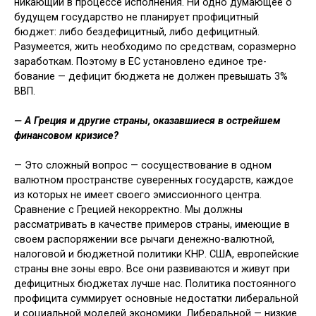
никающий в процессе исполнения. Ни одно думающее о
будущем государство не планирует профицитный
бюджет: либо бездефицитный, либо дефицит­ный.
Разумеется, жить необходимо по средствам, соразмерно
заработкам. Поэтому в ЕС установлено единое тре­
бование — дефицит бюджета не должен превышать 3%
ВВП.
— А Греция и другие страны, ока­завшиеся в острейшем
финансо­вом кризисе?
— Это сложный вопрос — сосу­ществование в одном
валютном про­странстве суверенных государств, каждое
из которых не имеет своего эмиссионного центра.
Сравнение с Грецией некорректно. Мы должны
рассматривать в качестве примеров страны, имеющие в
своем распоряже­нии все рычаги денежно-валютной,
налоговой и бюджетной политики КНР. США, европейские
страны вне зоны евро. Все они развиваются и жи­вут при
дефицитных бюджетах лучше нас. Политика постоянного
профи­цита суммирует основные недостатки либеральной
и социальной моделей экономики. Либеральной — низкие