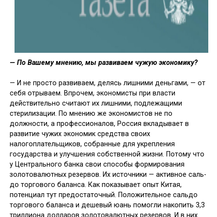
— По Вашему мнению, мы разви­ваем чужую экономику?
— И не просто развиваем, делясь лишними деньгами, — от
себя отрыва­ем. Впрочем, экономисты при власти
действительно считают их лишними, подлежащими
стерилизации. По мне­нию же экономистов не по
должности, а профессионалов, Россия вкладывает в
развитие чужих экономик средства своих
налогоплательщиков, собранные для укрепления
государства и улучше­ния собственной жизни. Потому что
у Центрального банка свои способы формирования
золотовалютных ре­зервов. Их источники — активное саль­
до торгового баланса. Как показывает опыт Китая,
потенциал тут предоста­точный. Положительное сальдо
торго­вого баланса и дешевый юань помогли накопить 3,3
триллиона долларов зо­лотовалютных резервов. И в них