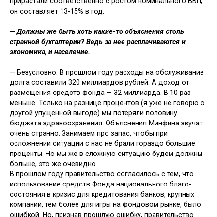
прирастали со­ответственно с ростом номинального ВВП,
он составляет 13-15% в год.
— Должны же быть хоть какие-то объяснения столь
странной бухгалтерии? Ведь за нее рас­плачиваются и
экономика, и на­селение.
— Безусловно. В прошлом году рас­ходы на обслуживание
долга состави­ли 320 миллиардов рублей. А доход от
размещения средств фонда — 32 мил­лиарда. В 10 раз
меньше. Только на разнице процентов (я уже не говорю о
другой упущенной выгоде) мы по­теряли половину
бюджета здравоох­ранения. Объяснения Минфина звучат
очень странно. Занимаем про запас, чтобы при
осложнении ситуации с нас не брали гораздо большие
проценты. Но мы же в сложную ситуацию будем должны
больше, это же очевидно.
В прошлом году правительство со­гласилось с тем, что
использование средств Фонда национального благо­
состояния в кризис для кредитова­ния банков, крупных
компаний, тем более для игры на фондовом рынке, было
ошибкой. Но, признав прошлую ошибку, правительство