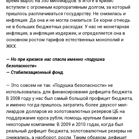
время вырос на 350 миллиардов. В итоге в кризис
вступили с огромным корпоративным долгом, за который
пришлось расплачиваться го­сударству. Не снизилась и
инфляция. Да она и не могла снизиться. Ее корни отнюдь
не в больших бюджетных расходах. У нас не монетарная
ин­фляция, а инфляция издержек, и опре­деляется она в
основном ростом тари­фов естественных монополий и
ЖКХ.
— Но при кризисе нас спасла именно «подушка
безопасности»
— Стабилизационный фонд.
— Это совсем не так. «Подушка без­опасности» не
использовалась для фи­нансирования дефицита бюджета.
В 2008 году у нас был самый большой профицит бюджета,
и именно тогда пришлось затратить более двухсот мил­
лиардов долларов из золотовалютных резервов ЦБ на
поддержание курса ру­бля, помощь крупным банкам и
неко­торым компаниям. В 2009 и 2010 годах, когда был
реальный дефицит бюджета, золотовалютные резервы не
снижа­лись, а наоборот, росли. Таким обра­зом, дефицит