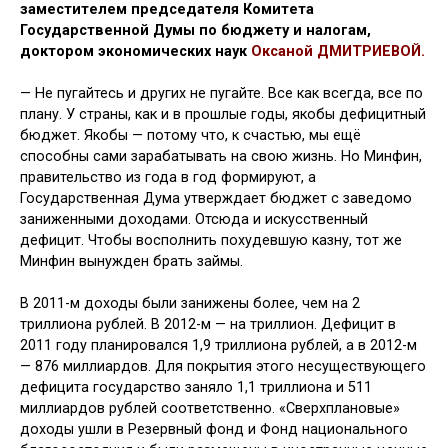
заместителем председателя Комитета
Государственной Думы по бюджету и налогам,
доктором экономических наук
Оксаной ДМИТРИЕВОЙ.
— Не пугайтесь и других не пугайте. Все как всегда, все по
плану. У стра­ны, как и в прошлые годы, якобы де­фицитный
бюджет. Якобы — потому что, к счастью, мы ещё
способны са­ми зарабатывать на свою жизнь. Но Минфин,
правительство из года в год формируют, а
Государственная Дума утверждает бюджет с заведомо
зани­женными доходами. Отсюда и искус­ственный
дефицит. Чтобы восполнить похудевшую казну, тот же
Минфин вы­нужден брать займы.
В 2011-м доходы были занижены более, чем на 2
триллиона рублей. В 2012-м — на триллион. Дефицит в
2011 году планировался 1,9 триллиона ру­блей, а в 2012-м
— 876 миллиардов. Для покрытия этого несуществующего
дефицита государство заняло 1,1 трил­лиона и 511
миллиардов рублей соот­ветственно. «Сверхплановые»
доходы ушли в Резервный фонд и Фонд национального