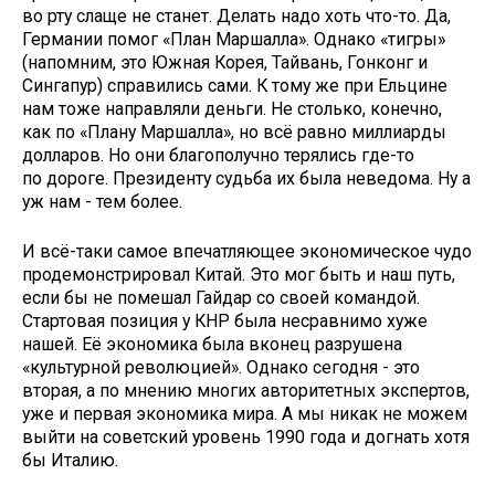
во рту слаще не станет. Делать надо хоть что-то. Да,
Германии помог «План Маршалла». Однако «тигры»
(напомним, это Южная Корея, Тайвань, Гонконг и
Сингапур) справились сами. К тому же при Ельцине
нам тоже направляли деньги. Не столько, конечно,
как по «Плану Маршалла», но всё равно миллиарды
долларов. Но они благополучно терялись где-то
по дороге. Президенту судьба их была неведома. Ну а
уж нам - тем более.
И всё-таки самое впечатляющее экономическое чудо
продемонстрировал Китай. Это мог быть и наш путь,
если бы не помешал Гайдар со своей командой.
Стартовая позиция у КНР была несравнимо хуже
нашей. Её экономика была вконец разрушена
«культурной революцией». Однако сегодня - это
вторая, а по мнению многих авторитетных экспертов,
уже и первая экономика мира. А мы никак не можем
выйти на советский уровень 1990 года и догнать хотя
бы Италию.