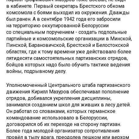
в кабинете. Первый секретарь Брестского обкома
комсомола с боями выходил из окружения. Дважды
был ранен. А в сентябре 1942 года его забросили
на территорию оккупированной Белоруссии
со специальным поручением - создать подпольные
партийные и комсомольские организации в Минской,
Пинской, Барановичской, Брестской и Белостокской
областях, где к тому времени уже действовало более
пятидесяти самостоятельных партизанских отрядов,
бойцов которых надо было обучить тактике ведения
войны, подрывному делу.
Уполномоченный Центрального штаба партизанского
движения Кирилл Мазуров обеспечивал пополнение
отрядов, добивался укрепления дисциплины,
занимался созданием школ для живших в лесу детей.
Он работал со словаками, которых германское
командование использовало в Белоруссии,
договорился об их переходе на сторону партизан.
Более года молодой организатор сопротивления
провёл в тылу врага, преодолев пешком или верхом