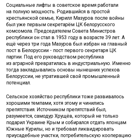
Социальные лифты в советское время работали
на полную мощность. Родившийся в простой
крестьянской семье, Кирилл Мазуров после войны
был уже первым секретарём ЦК белорусского
комсомола. Председателем Совета Министров
республики он стал в 1953 году в возрасте 39 лет. А
ещё через три года Мазуров был избран на главный
пост в Белоруссии - пост первого секретаря ЦК
партии. Под его руководством республика
из аграрной превратилась в индустриальную. Именно
тогда закладывались основы нынешних успехов
Белоруссии, не утратившей свой промышленный
потенциал.
Сельское хозяйство республики тоже развивалось
хорошими темпами, хотя этому и чинились
препятствия. Источником препятствий был,
разумеется, самодур Хрущёв, который не только
подарил Украине Крым и собирался отдать японцам
Южные Курилы, но и требовал ликвидировать
приусадебные участки, потребительскую кооперацию