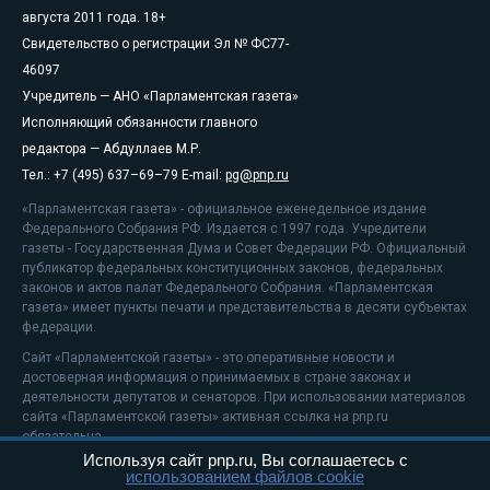
августа 2011 года. 18+
Свидетельство о регистрации Эл № ФС77-
46097
Учредитель — АНО «Парламентская газета»
Исполняющий обязанности главного
редактора — Абдуллаев М.Р.
Тел.: +7 (495) 637–69–79 E-mail:
pg@pnp.ru
«Парламентская газета» - официальное еженедельное издание
Федерального Собрания РФ. Издается с 1997 года. Учредители
газеты - Государственная Дума и Совет Федерации РФ. Официальный
публикатор федеральных конституционных законов, федеральных
законов и актов палат Федерального Собрания. «Парламентская
газета» имеет пункты печати и представительства в десяти субъектах
федерации.
Сайт «Парламентской газеты» - это оперативные новости и
достоверная информация о принимаемых в стране законах и
деятельности депутатов и сенаторов. При использовании материалов
сайта «Парламентской газеты» активная ссылка на pnp.ru
обязательна.
Используя сайт pnp.ru, Вы соглашаетесь с
На информационном ресурсе применяются
рекомендательные
использованием файлов cookie
технологии