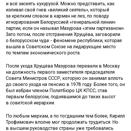
и всё засеять кукурузой. Можно представить, как
изливал свой гнев «великий сеятель», который
за крепким словом в карман не лез, по поводу
игнорирования Белоруссией «генеральной линии»
партии, если он называл Мазурова «этим партизаном».
Зато потом, после отстранения Хрущёва, заговорили
о белорусском чуде - феномене республики, которая
вышла в Советском Союзе на лидирующее место
по темпам экономического роста.
После ухода Хрущёва Мазурова перевели в Москву
на должность первого заместителя председателя
Совета Министров ­СССР, которую он занимал вплоть
до своего ухода на пенсию в ­1978 году. Более того, он
был избран членом Политбюро ЦК КПСС, став
первым белорусом, поднявшимся до таких высот
в советской иерархии.
По любым меркам, а по тогдашним тем более, Кирилл
Трофимович вполне мог продолжать трудиться. Но
в высшем руководстве страны уже требовались