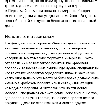
времени, но это, по словам супругов, не проблема —
тратить два миллиона на покупку квартиры
в Первомайском они пока не намерены. Скорее
всего, эти деньги станут для их семейного бюджета
своеобразной «по­душкой безопасности» на чёрный
день.
Непонятый пессимизм
Тот факт, что госпрограмма «Земский доктор» пока что
не стала панацеей в решении кадрового вопроса,
признают и главврачи из других регионов. «Грустных»
историй на тематических форумах в Интернете — хоть
отбавляй. «У нас нет такого понятия, как «рабочий
посёлок». Те населённые пункты, где нужны специалисты,
носят статус «посёлков городского типа». В законе же
чётко определено, что место работы врача должно быть
именно в «рабочем посёлке или в селе», - пишет один
из медиков Карелии. «Считается, что на эти деньги
молодой специалист сможет купить себе жильё. Но там,
где особенно нужны врачи, чаще всего просто нечего
покупать. Дома не строятся. Как и многое другое —