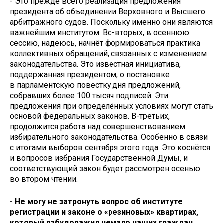
- Это прежде всего реализация предложения
президента об объединении Верховного и Высшего
арбитражного судов. Поскольку именно они являются
важнейшим институтом. Во-вторых, в осеннюю
сессию, на­деюсь, начнёт формироваться практика
коллективных обращений, связанных с изменением
законодательства. Это известная инициатива,
поддержанная президентом, о постановке
в парламентскую повестку дня предложений,
собравших более 100 тысяч подписей. Эти
предложения при определённых условиях могут стать
основой федеральных законов. ­В-третьих,
продолжится работа над совершенствованием
избирательного законодательства. Особенно в связи
с итогами выборов сентября этого года. Это коснётся
и вопросов избрания Государственной Думы, и
соответствующий закон будет рассмотрен осенью
во втором чтении.
- Не могу не затронуть вопрос об институте
регистрации и законе о «резиновых» квартирах,
который взбудоражил немало наших граждан.