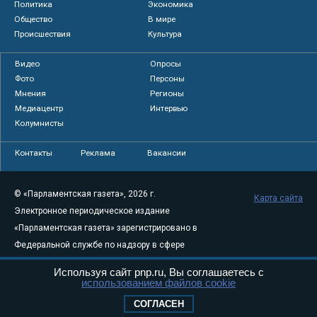
Политика
Экономика
Общество
В мире
Происшествия
Культура
Видео
Опросы
Фото
Персоны
Мнения
Регионы
Медиацентр
Интервью
Колумнисты
Контакты
Реклама
Вакансии
© «Парламентская газета», 2026 г.
Карта сайта
Электронное периодическое издание
«Парламентская газета» зарегистрировано в
Федеральной службе по надзору в сфере
связи, информационных технологий и
Используя сайт pnp.ru, Вы соглашаетесь с
массовых коммуникаций (Роскомнадзор) 05
использованием файлов cookie
августа 2011 года. 18+
СОГЛАСЕН
Свидетельство о регистрации Эл № ФС77-