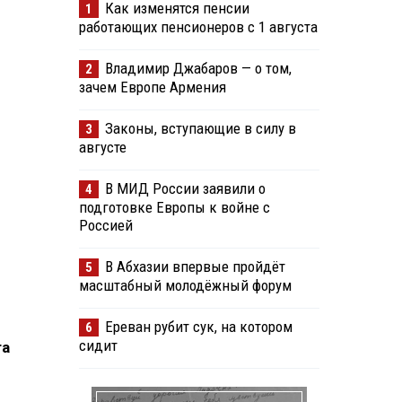
Как изменятся пенсии
1
работающих пенсионеров с 1 августа
Владимир Джабаров — о том,
2
зачем Европе Армения
Законы, вступающие в силу в
3
августе
В МИД России заявили о
4
подготовке Европы к войне с
Россией
В Абхазии впервые пройдёт
5
масштабный молодёжный форум
Ереван рубит сук, на котором
6
сидит
та