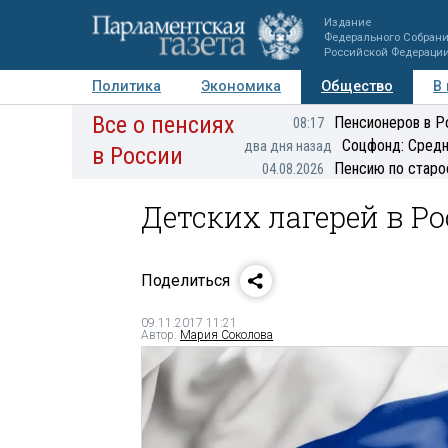
Издание
Федерального Собран
Российской Федераци
Политика
Экономика
Общество
В
Все о пенсиях
Фото
Авторы
Персоны
Мнения
Регионы
Пенсионеров в Р
08:17
Соцфонд: Средн
два дня назад
в России
Пенсию по старо
04.08.2026
Детских лагерей в Р
Поделиться
09.11.2017 11:21
Автор:
Мария Соколова