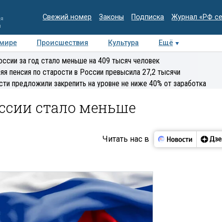
Свежий номер
Законы
Подписка
Журнал «РФ с
ия
и
 мире
Происшествия
Культура
Ещё
Медиацентр
Интервью
Колумнисты
Делова
оссии за год стало меньше на 409 тысяч человек
эксперт
яя пенсия по старости в России превысила 27,2 тысячи
сти предложили закрепить на уровне не ниже 40% от заработка
оссии стало меньше
Читать нас в