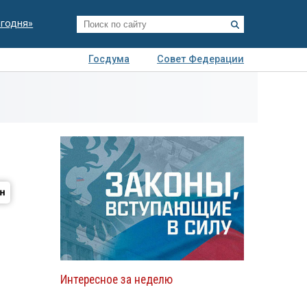
егодня»
Госдума
Совет Федерации
я
Авто
Недвижимость
Технологии
иза
Интересное за неделю