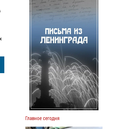
в
х
Главное сегодня