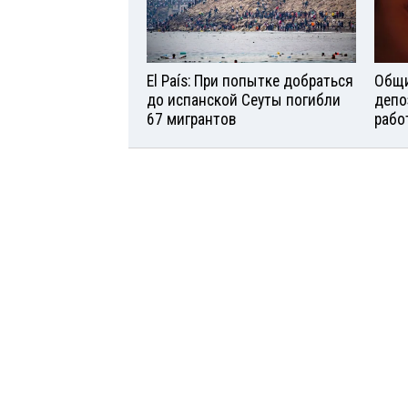
El País: При попытке добраться
Общи
до испанской Сеуты погибли
депо
67 мигрантов
рабо