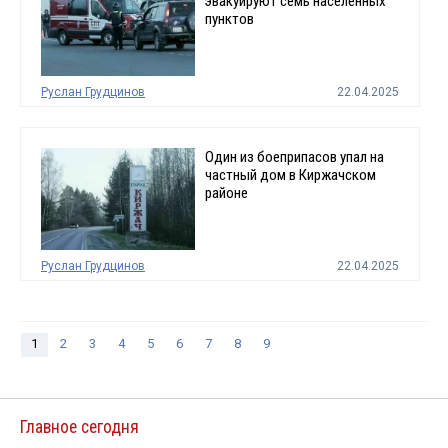
эвакуируют семь населенных
пунктов
Руслан Грудцинов
22.04.2025
Один из боеприпасов упал на
частный дом в Киржачском
районе
Руслан Грудцинов
22.04.2025
1
2
3
4
5
6
7
8
9
Главное сегодня