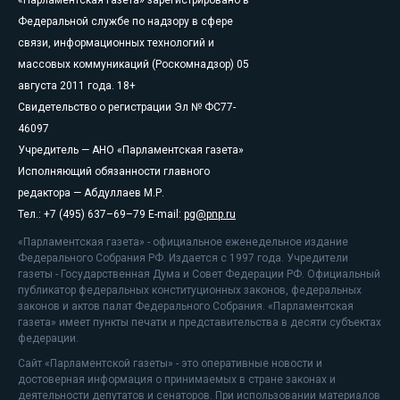
«Парламентская газета» зарегистрировано в
Федеральной службе по надзору в сфере
связи, информационных технологий и
массовых коммуникаций (Роскомнадзор) 05
августа 2011 года. 18+
Свидетельство о регистрации Эл № ФС77-
46097
Учредитель — АНО «Парламентская газета»
Исполняющий обязанности главного
редактора — Абдуллаев М.Р.
Тел.: +7 (495) 637–69–79 E-mail:
pg@pnp.ru
«Парламентская газета» - официальное еженедельное издание
Федерального Собрания РФ. Издается с 1997 года. Учредители
газеты - Государственная Дума и Совет Федерации РФ. Официальный
публикатор федеральных конституционных законов, федеральных
законов и актов палат Федерального Собрания. «Парламентская
газета» имеет пункты печати и представительства в десяти субъектах
федерации.
Сайт «Парламентской газеты» - это оперативные новости и
достоверная информация о принимаемых в стране законах и
деятельности депутатов и сенаторов. При использовании материалов