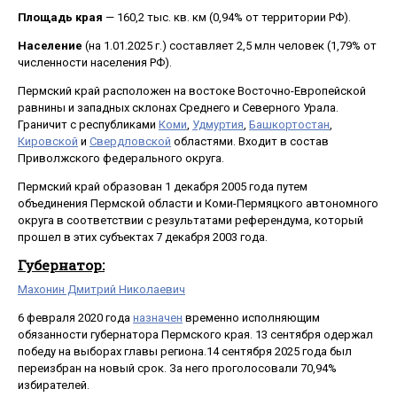
Площадь края
— 160,2 тыс. кв. км (0,94% от территории РФ).
Население
(на 1.01.2025 г.) составляет 2,5 млн человек (1,79% от
численности населения РФ).
Пермский край расположен на востоке Восточно-Европейской
равнины и западных склонах Среднего и Северного Урала.
Граничит с республиками
Коми
,
Удмуртия
,
Башкортостан
,
Кировской
и
Свердловской
областями. Входит в состав
Приволжского федерального округа.
Пермский край образован 1 декабря 2005 года путем
объединения Пермской области и Коми-Пермяцкого автономного
округа в соответствии с результатами референдума, который
прошел в этих субъектах 7 декабря 2003 года.
Губернатор:
Махонин Дмитрий Николаевич
6 февраля 2020 года
назначен
временно исполняющим
обязанности губернатора Пермского края. 13 сентября одержал
победу на выборах главы региона.14 сентября 2025 года был
переизбран на новый срок. За него проголосовали 70,94%
избирателей.