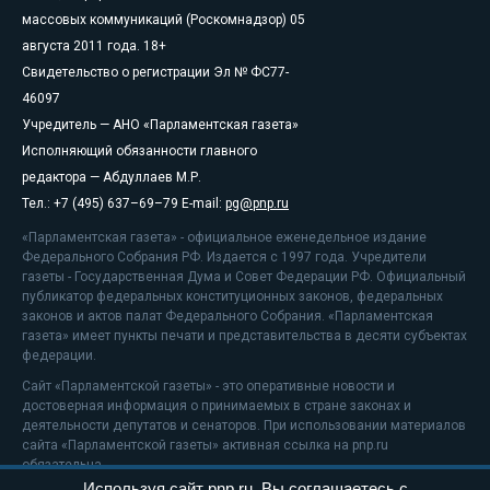
массовых коммуникаций (Роскомнадзор) 05
августа 2011 года. 18+
Свидетельство о регистрации Эл № ФС77-
46097
Учредитель — АНО «Парламентская газета»
Исполняющий обязанности главного
редактора — Абдуллаев М.Р.
Тел.: +7 (495) 637–69–79 E-mail:
pg@pnp.ru
«Парламентская газета» - официальное еженедельное издание
Федерального Собрания РФ. Издается с 1997 года. Учредители
газеты - Государственная Дума и Совет Федерации РФ. Официальный
публикатор федеральных конституционных законов, федеральных
законов и актов палат Федерального Собрания. «Парламентская
газета» имеет пункты печати и представительства в десяти субъектах
федерации.
Сайт «Парламентской газеты» - это оперативные новости и
достоверная информация о принимаемых в стране законах и
деятельности депутатов и сенаторов. При использовании материалов
сайта «Парламентской газеты» активная ссылка на pnp.ru
обязательна.
Используя сайт pnp.ru, Вы соглашаетесь с