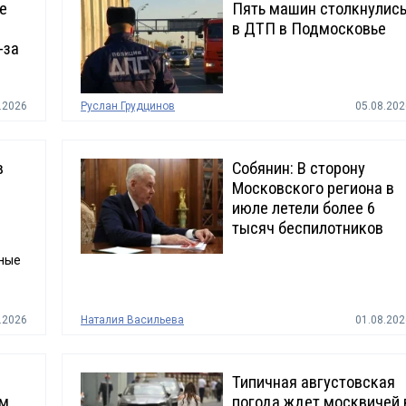
е
Пять машин столкнулис
в ДТП в Подмосковье
-за
.2026
Руслан Грудцинов
05.08.202
в
Собянин: В сторону
Московского региона в
июле летели более 6
тысяч беспилотников
ные
.2026
Наталия Васильева
01.08.202
Типичная августовская
ом
погода ждет москвичей 