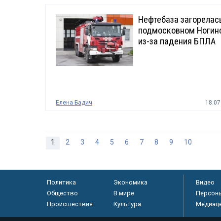
Нефтебаза загорелас
подмосковном Ногин
из-за падения БПЛА
Елена Бадич
18.07
1
2
3
4
5
6
7
8
9
10
Политика
Экономика
Видео
Общество
В мире
Персон
Происшествия
Культура
Медиац