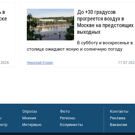
ь в
До +30 градусов
ске
прогреется воздух в
Москве на предстоящих
выходных
В субботу и воскресенье в
столице ожидают ясную и солнечную погоду
.2026
Николай Козин
17.07.202
Опросы
Фото
Контакты
ы
Мнения
Регионы
Реклама
ентр
Интервью
Колумнисты
Вакансии