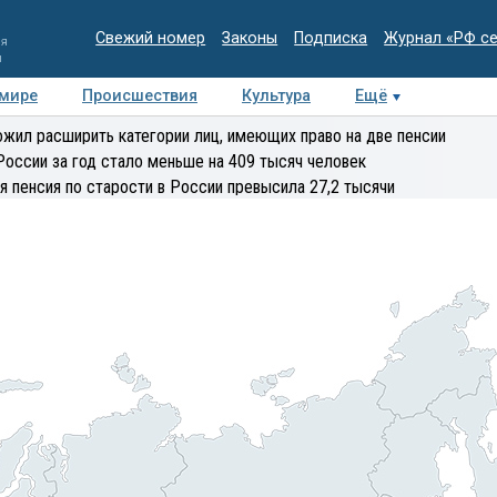
Свежий номер
Законы
Подписка
Журнал «РФ с
ия
и
 мире
Происшествия
Культура
Ещё
Медиацентр
Интервью
Колумнисты
Делова
жил расширить категории лиц, имеющих право на две пенсии
эксперт
России за год стало меньше на 409 тысяч человек
я пенсия по старости в России превысила 27,2 тысячи