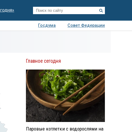
егодня»
Госдума
Совет Федерации
я
Авто
Недвижимость
Технологии
иза
Главное сегодня
Паровые котлетки с водорослями на