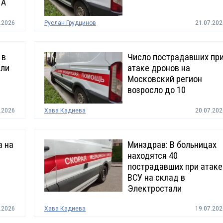
ЛА
.2026
Руслан Грудцинов
21.07.202
 в
Число пострадавших пр
или
атаке дронов на
Московский регион
возросло до 10
.2026
Хава Кадиева
20.07.202
а на
Минздрав: В больницах
находятся 40
пострадавших при атаке
ВСУ на склад в
Электростали
.2026
Хава Кадиева
19.07.202