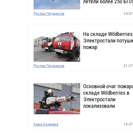
летели более 250 БП
Руслан Грудцинов
24.07
На складе Wildberries
Электростали потуш
пожар
Руслан Грудцинов
21.07
Основной очаг пожар
складе Wildberries в
Электростали
локализовали
Хава Кадиева
19.07