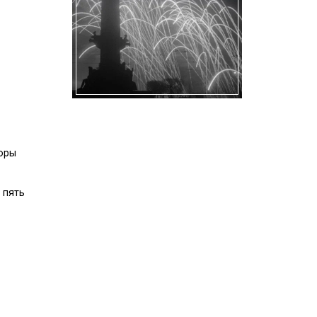
боры
 пять