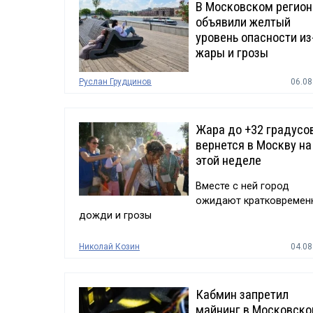
В Московском регион
объявили желтый
уровень опасности из
жары и грозы
Руслан Грудцинов
06.08
Жара до +32 градусо
вернется в Москву на
этой неделе
Вместе с ней город
ожидают кратковремен
дожди и грозы
Николай Козин
04.08
Кабмин запретил
майнинг в Московск