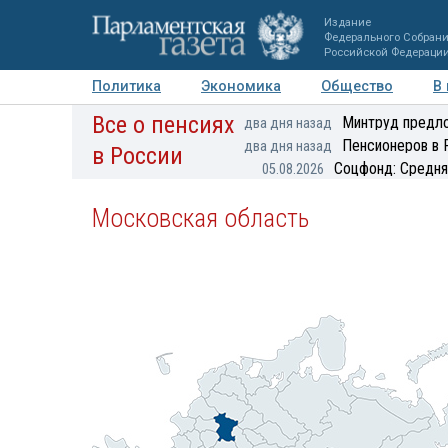
Издание
Федерального Собран
Российской Федераци
Политика
Экономика
Общество
В
Все о пенсиях
Фото
Авторы
Персоны
Мнения
Регионы
Минтруд предло
два дня назад
Пенсионеров в 
два дня назад
в России
Соцфонд: Средня
05.08.2026
Московская область