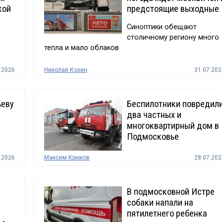
кой
предстоящие выходные
Синоптики обещают
столичному региону много
тепла и мало облаков
.2026
Николай Козин
31.07.202
ьеву
Беспилотники повредил
два частных и
многоквартирный дом в
Подмосковье
.2026
Максим Крюков
28.07.202
В подмосковной Истре
собаки напали на
пятилетнего ребенка