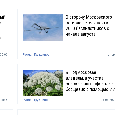
ный
В сторону Московского
о
региона летели почти
2000 беспилотников с
начала августа
х
00:00
Руслан Грудцинов
вчер
В Подмосковье
владельца участка
впервые оштрафовали з
борщевик с помощью И
назад
Руслан Грудцинов
06.08.202