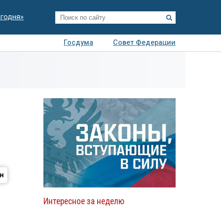
егодня»
Госдума
Совет Федерации
я
Авто
Недвижимость
Технологии
иза
Интересное за неделю