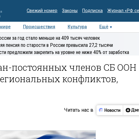
Свежий номер
Законы
Подписка
Журнал «РФ с
ия
и
 мире
Происшествия
Культура
Ещё
Медиацентр
Интервью
Колумнисты
Делова
оссии за год стало меньше на 409 тысяч человек
эксперт
яя пенсия по старости в России превысила 27,2 тысячи
сти предложили закрепить на уровне не ниже 40% от заработка
ран-постоянных членов СБ ООН
региональных конфликтов,
Читать нас в