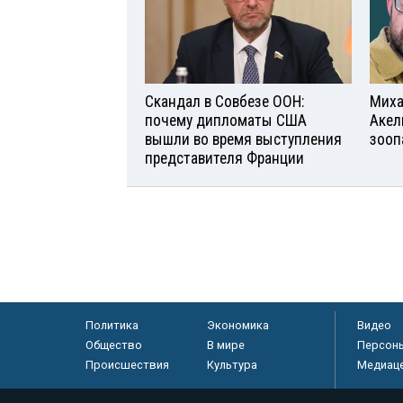
Скандал в Совбезе ООН:
Миха
почему дипломаты США
Акел
вышли во время выступления
зооп
представителя Франции
Политика
Экономика
Видео
Общество
В мире
Персон
Происшествия
Культура
Медиац