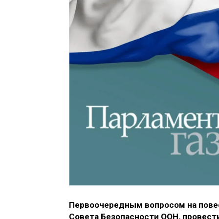
Первоочередным вопросом на повес
Совета Безопасности ООН, провест