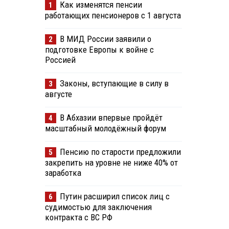
Как изменятся пенсии
1
работающих пенсионеров с 1 августа
В МИД России заявили о
2
подготовке Европы к войне с
Россией
Законы, вступающие в силу в
3
августе
В Абхазии впервые пройдёт
4
масштабный молодёжный форум
Пенсию по старости предложили
5
закрепить на уровне не ниже 40% от
заработка
Путин расширил список лиц с
6
судимостью для заключения
контракта с ВС РФ