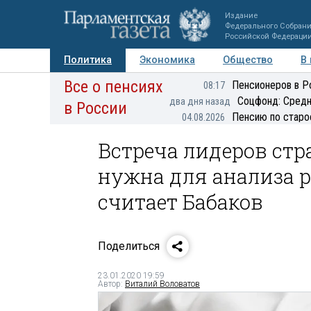
Издание
Федерального Собран
Российской Федераци
Политика
Экономика
Общество
В
Все о пенсиях
Фото
Авторы
Персоны
Мнения
Регионы
Пенсионеров в Р
08:17
Соцфонд: Средн
два дня назад
в России
Пенсию по старо
04.08.2026
Встреча лидеров ст
нужна для анализа 
считает Бабаков
Поделиться
23.01.2020 19:59
Автор:
Виталий Воловатов