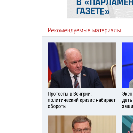
Рекомендуемые материалы
Протесты в Венгрии:
Эксп
политический кризис набирает
дать
обороты
защи