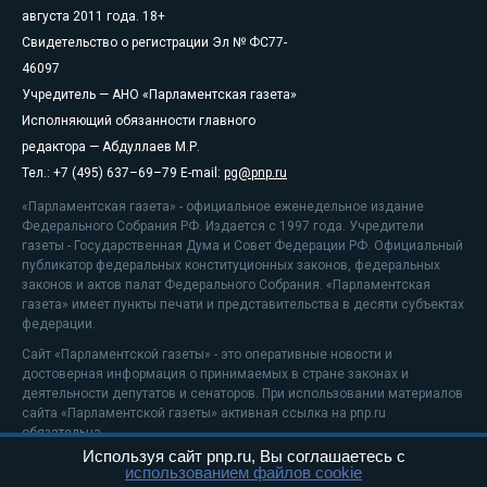
августа 2011 года. 18+
Свидетельство о регистрации Эл № ФС77-
46097
Учредитель — АНО «Парламентская газета»
Исполняющий обязанности главного
редактора — Абдуллаев М.Р.
Тел.: +7 (495) 637–69–79 E-mail:
pg@pnp.ru
«Парламентская газета» - официальное еженедельное издание
Федерального Собрания РФ. Издается с 1997 года. Учредители
газеты - Государственная Дума и Совет Федерации РФ. Официальный
публикатор федеральных конституционных законов, федеральных
законов и актов палат Федерального Собрания. «Парламентская
газета» имеет пункты печати и представительства в десяти субъектах
федерации.
Сайт «Парламентской газеты» - это оперативные новости и
достоверная информация о принимаемых в стране законах и
деятельности депутатов и сенаторов. При использовании материалов
сайта «Парламентской газеты» активная ссылка на pnp.ru
обязательна.
Используя сайт pnp.ru, Вы соглашаетесь с
На информационном ресурсе применяются
рекомендательные
использованием файлов cookie
технологии