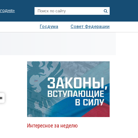
егодня»
Госдума
Совет Федерации
я
Авто
Недвижимость
Технологии
иза
Интересное за неделю