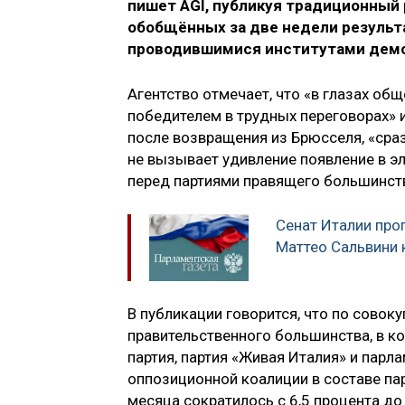
пишет AGI, публикуя традиционный 
обобщённых за две недели результ
проводившимися институтами демоско
Агентство отмечает, что «в глазах об
победителем в трудных переговорах» 
после возвращения из Брюсселя, «сраз
не вызывает удивление появление в э
перед партиями правящего большинств
Сенат Италии про
Маттео Сальвини 
В публикации говорится, что по совок
правительственного большинства, в к
партия, партия «Живая Италия» и парл
оппозиционной коалиции в составе парт
месяца сократилось с 6,5 процента до 