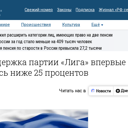
Свежий номер
Законы
Подписка
Журнал «РФ с
ия
и
 мире
Происшествия
Культура
Ещё
Медиацентр
Интервью
Колумнисты
Делова
ил расширить категории лиц, имеющих право на две пенсии
эксперт
оссии за год стало меньше на 409 тысяч человек
я пенсия по старости в России превысила 27,2 тысячи
держка партии «Лига» впервые
ась ниже 25 процентов
Читать нас в