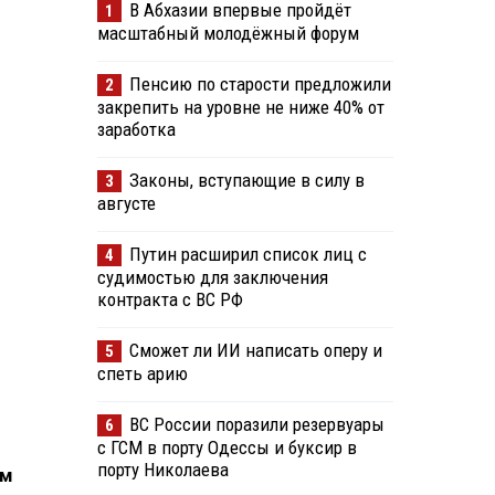
В Абхазии впервые пройдёт
1
масштабный молодёжный форум
Пенсию по старости предложили
2
закрепить на уровне не ниже 40% от
заработка
Законы, вступающие в силу в
3
августе
Путин расширил список лиц с
4
судимостью для заключения
контракта с ВС РФ
Сможет ли ИИ написать оперу и
5
спеть арию
ВС России поразили резервуары
6
с ГСМ в порту Одессы и буксир в
порту Николаева
ом