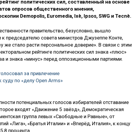
рейтинг политических сил, составленный на основе
атов опросов общественного мнения,
пии Demopolis, Euromedia, Ixè, Ipsos, SWG и Tecnè.
щественности правительство, безусловно, вышло
и к председателю совета министров Джузеппе Конте,
у же стало расти персональное доверие». В связи с этим
лекторальном рейтинге политических сил знака «плюс»
а и знака «минус» перед оппозиционными партиями.
голосовал за привлечение
к суду по «делу Open Arms»
упности потенциальных голосов избирателей отставание
оторое входят «Движение 5 звёзд», Демократическая
аментская группа левых «Свободные и Равные», от
ий «Лига», «Братья Италии» и «Вперёд, Италия», к концу
5,8 процента.