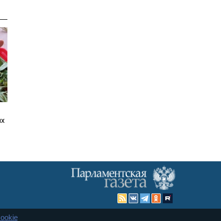
ях
ookie