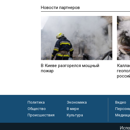
Новости партнеров
В Киеве разгорелся мощный
Калла
пожар
геопо
росси
Политика
Экономика
Видео
Общество
В мире
Персон
Происшествия
Культура
Медиац
Испо