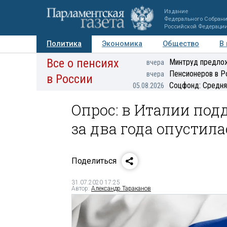
Издание
Федерального Собран
Российской Федераци
Политика
Экономика
Общество
В
Все о пенсиях
Фото
Авторы
Персоны
Мнения
Регионы
Минтруд предлож
вчера
Пенсионеров в Р
вчера
в России
Соцфонд: Средня
05.08.2026
Опрос: в Италии под
за два года опустил
Поделиться
31.07.2020 17:25
Автор:
Александр Тараканов