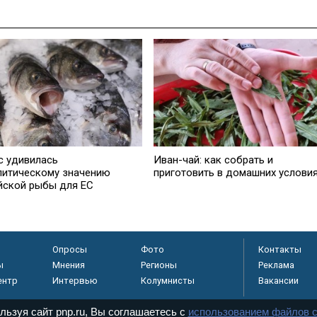
с удивилась
Иван-чай: как собрать и
литическому значению
приготовить в домашних услови
йской рыбы для ЕС
Опросы
Фото
Контакты
ы
Мнения
Регионы
Реклама
ентр
Интервью
Колумнисты
Вакансии
льзуя сайт pnp.ru, Вы соглашаетесь с
использованием файлов c