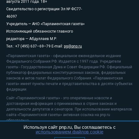
августа 2011 года. 18+
Свидетельство о регистрации Эл № ФС77-
46097
Учредитель — АНО «Парламентская газета»
Исполняющий обязанности главного
редактора — Абдуллаев М.Р.
Тел.: +7 (495) 637–69–79 E-mail:
pg@pnp.ru
«Парламентская газета» - официальное еженедельное издание
Федерального Собрания РФ. Издается с 1997 года. Учредители
газеты - Государственная Дума и Совет Федерации РФ. Официальный
публикатор федеральных конституционных законов, федеральных
законов и актов палат Федерального Собрания. «Парламентская
газета» имеет пункты печати и представительства в десяти субъектах
федерации.
Сайт «Парламентской газеты» - это оперативные новости и
достоверная информация о принимаемых в стране законах и
деятельности депутатов и сенаторов. При использовании материалов
сайта «Парламентской газеты» активная ссылка на pnp.ru
обязательна.
Используя сайт pnp.ru, Вы соглашаетесь с
На информационном ресурсе применяются
рекомендательные
использованием файлов cookie
технологии