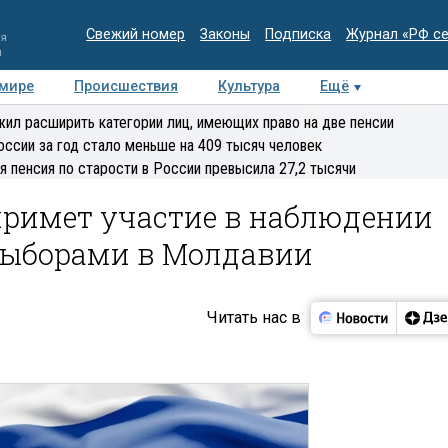
Свежий номер
Законы
Подписка
Журнал «РФ с
ия
и
 мире
Происшествия
Культура
Ещё
Медиацентр
Интервью
Колумнисты
Делова
ил расширить категории лиц, имеющих право на две пенсии
эксперт
оссии за год стало меньше на 409 тысяч человек
я пенсия по старости в России превысила 27,2 тысячи
примет участие в наблюдении
выборами в Молдавии
Читать нас в