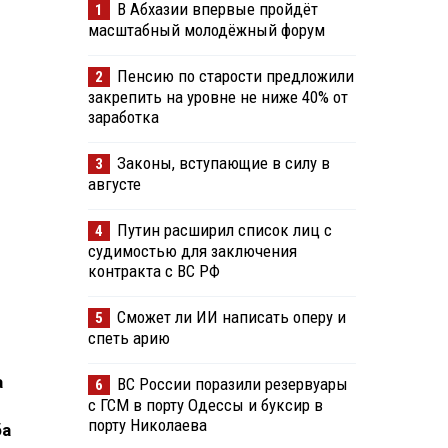
В Абхазии впервые пройдёт
1
масштабный молодёжный форум
Пенсию по старости предложили
2
закрепить на уровне не ниже 40% от
заработка
Законы, вступающие в силу в
3
августе
Путин расширил список лиц с
4
судимостью для заключения
контракта с ВС РФ
Сможет ли ИИ написать оперу и
5
спеть арию
а
ВС России поразили резервуары
6
с ГСМ в порту Одессы и буксир в
порту Николаева
ба