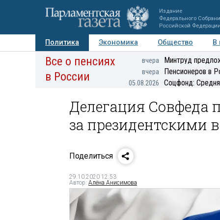
Издание
Федерального Собран
Российской Федераци
Политика
Экономика
Общество
В
Все о пенсиях
Фото
Авторы
Персоны
Мнения
Регионы
Минтруд предлож
вчера
Пенсионеров в Р
вчера
в России
Соцфонд: Средня
05.08.2026
Делегация Совфеда 
за президентскими 
Поделиться
29.10.2020 12:53
Автор:
Алёна Анисимова