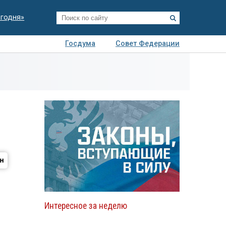
егодня»
Госдума
Совет Федерации
я
Авто
Недвижимость
Технологии
иза
Интересное за неделю