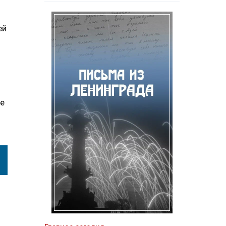
ей
ые