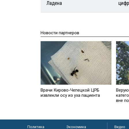
Ладена
цифр
Новости партнеров
Врачи Кирово-Чепецкой ЦРБ
Верую
извлекли осу из уха пациента
катег
вне п
Политика
Экономика
Видео