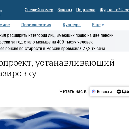
Свежий номер
Законы
Подписка
Журнал «РФ с
ия
и
 мире
Происшествия
Культура
Ещё
Медиацентр
Интервью
Колумнисты
Делова
ил расширить категории лиц, имеющих право на две пенсии
эксперт
оссии за год стало меньше на 409 тысяч человек
яя пенсия по старости в России превысила 27,2 тысячи
нопроект, устанавливающий
азировку
Читать нас в