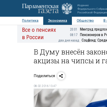
Издание
Федерального Собран
Российской Федераци
Политика
Экономика
Общество
В
Все о пенсиях
Фото
Авторы
Персоны
Мнения
Регионы
Минтруд предлож
20:01
Пенсионеров в Р
08:17
в России
Соцфонд: Средн
два дня назад
В Думу внесён зако
акцизы на чипсы и г
Поделиться
08.02.2016 13:47