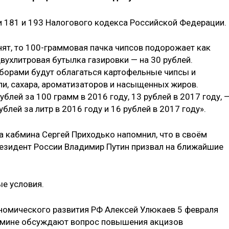
ьи 181 и 193 Налогового кодекса Российской Федерации.
нят, то 100-граммовая пачка чипсов подорожает как
двухлитровая бутылка газировки — на 30 рублей.
борами будут облагаться картофельные чипсы и
и, сахара, ароматизаторов и насыщенных жиров.
блей за 100 грамм в 2016 году, 13 рублей в 2017 году, 
блей за литр в 2016 году и 16 рублей в 2017 году».
а кабмина Сергей Приходько напомнил, что в своём
зидент России Владимир Путин призвал на ближайшие
е условия.
ономического развития РФ Алексей Улюкаев 5 февраля
абмине обсуждают вопрос повышения акцизов