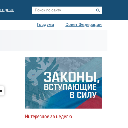
егодня»
Госдума
Совет Федерации
я
Авто
Недвижимость
Технологии
иза
Интересное за неделю