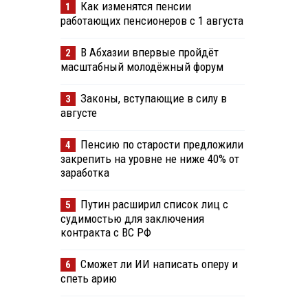
Как изменятся пенсии
1
работающих пенсионеров с 1 августа
В Абхазии впервые пройдёт
2
масштабный молодёжный форум
Законы, вступающие в силу в
3
августе
Пенсию по старости предложили
4
закрепить на уровне не ниже 40% от
заработка
Путин расширил список лиц с
5
судимостью для заключения
контракта с ВС РФ
Сможет ли ИИ написать оперу и
6
спеть арию