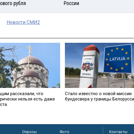
ового рубля
России
Новости СМИ2
щим рассказали, что
Стало известно о новой миссии
орически нельзя есть даже
бундесвера у границы Белорусс
оста
Опросы
Фото
Контакты